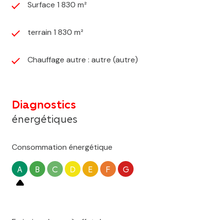
Surface 1 830 m²
terrain 1 830 m²
Chauffage autre : autre (autre)
Diagnostics
énergétiques
Consommation énergétique
A
B
C
D
E
F
G