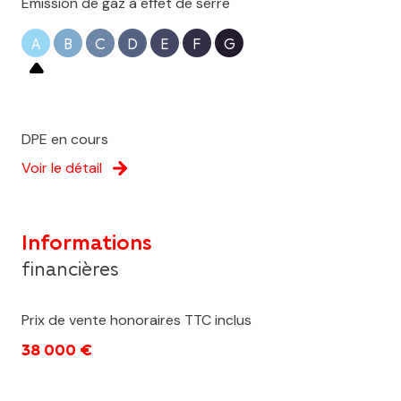
Emission de gaz à effet de serre
A
B
C
D
E
F
G
DPE en cours
Voir le détail
Informations
financières
Prix de vente honoraires TTC inclus
38 000 €