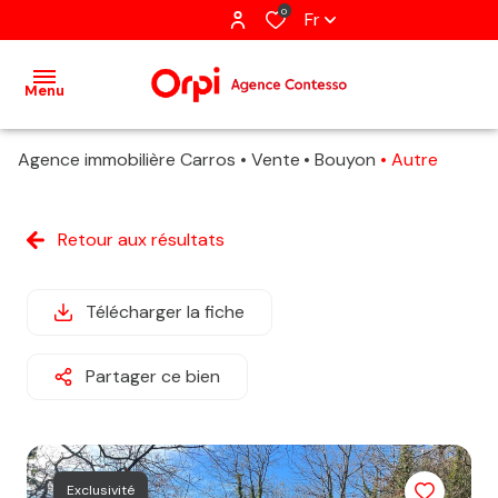
0
Fr
Menu
Agence immobilière Carros
Vente
Bouyon
Autre
accueil
acheter
Retour aux résultats
louer
Télécharger la fiche
immobilier
pro
Partager ce bien
gestion
estimation
Exclusivité