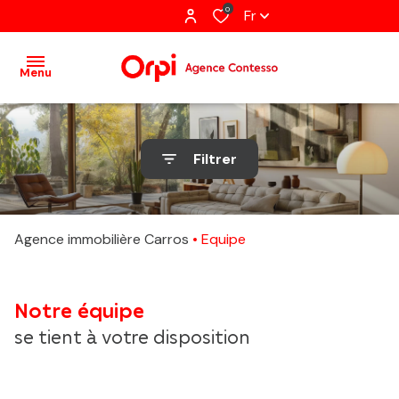
0
Fr
Menu
accueil
Filtrer
acheter
louer
Agence immobilière Carros
Equipe
immobilier
pro
Notre équipe
gestion
se tient à votre disposition
estimation