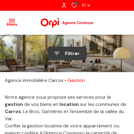
0
Fr
Menu
accueil
Filtrer
acheter
louer
Agence immobilière Carros
Gestion
immobilier
pro
Notre agence vous propose ses services pour la
gestion
de vos biens en
location
sur les communes de
gestion
Carros
, Le Broc, Gattières et l'ensemble de la vallée du
Var.
estimation
Confier la gestion locative de votre appartement ou
maison confère à l'Agence Contesso la capacité de :