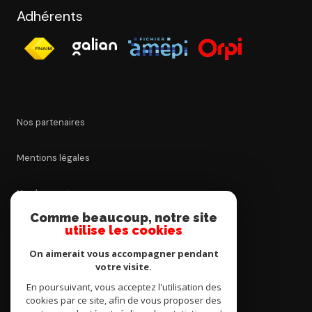
Adhérents
Nos partenaires
Mentions légales
Nos honoraires
Comme beaucoup, notre site
Admin
utilise les cookies
On aimerait vous accompagner pendant
Politique RGPD
votre visite.
En poursuivant, vous acceptez l'utilisation des
Cookies
cookies par ce site, afin de vous proposer des