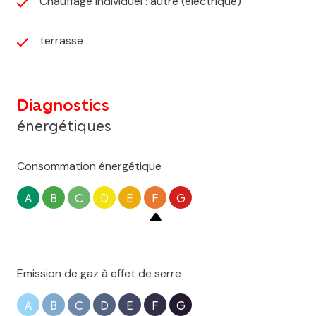
Chauffage individuel : autre (electrique)
terrasse
Diagnostics
énergétiques
Consommation énergétique
A
B
C
D
E
F
G
Emission de gaz à effet de serre
A
B
C
D
E
F
G