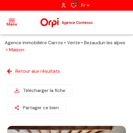
0
Fr
Menu
Agence immobilière Carros
Vente
Bezaudun les alpes
accueil
Maison
acheter
Retour aux résultats
louer
immobilier
Télécharger la fiche
pro
Partager ce bien
gestion
estimation