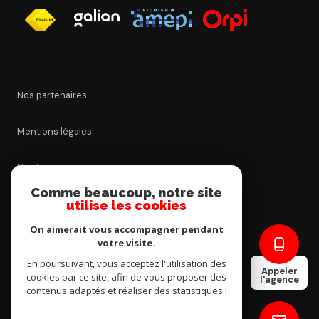
Nos partenaires
Mentions légales
Nos honoraires
Comme beaucoup, notre site
utilise les cookies
Admin
On aimerait vous accompagner pendant
Politique RGPD
votre visite.
En poursuivant, vous acceptez l'utilisation des
Appeler
cookies par ce site, afin de vous proposer des
Cookies
l'agence
contenus adaptés et réaliser des statistiques !